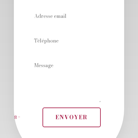
ENVOYER
=
3 + 8