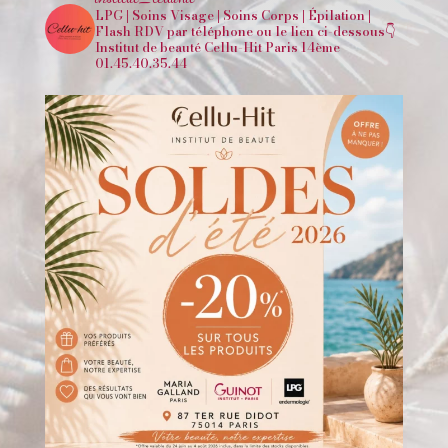
LPG | Soins Visage | Soins Corps | Épilation |
Flash
RDV par téléphone ou le lien ci-dessous👇
Institut de beauté Cellu-Hit Paris 14ème
01.45.40.35.44