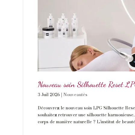
Nouveau soin Silhouette Reset LP
3 Juil 2026
|
Nouveautés
Découvrez le nouveau soin LPG Silhouette Reset 
souhaitez retrouver une silhouette harmonieuse, 
corps de manière naturelle ? L’institut de beauté 