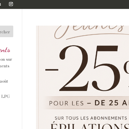
4
rcher
ents
ion sur
ments
 août
t LPG